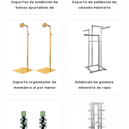
Soportes de exhibición de
Soporte de exhibición de
bolsos ajustables de
calzado minorista
mesa
moderno
Soporte organizador de
Exhibición de góndola
monedero al por menor
minorista de ropa
personalizada