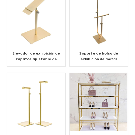
Elevador de exhibición de
Soporte de bolsa de
zapatos ajustable de
exhibición de metal
acero inoxidable
personalizado con
soporte en T doble