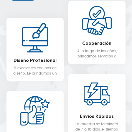
Cooperación
A lo largo de los años,
brindamos servicios a
Diseño Profesional
clientes en más de 30
países, como Nike, H&M,
5 excelentes equipos de
STARBUCKS, DIOR,
diseño. Le brindamos un
WALMART, MYER, etc.
servicio de diseño 3D
gratuito.
Envíos Rápidos
La muestra se terminará
de 7 a 10 días, el tiempo