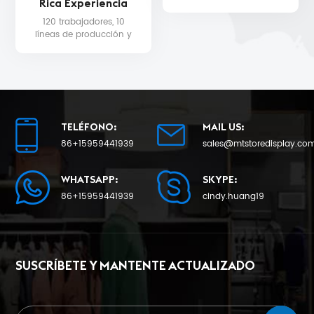
Rica Experiencia
de entrega de la
producción en masa
120 trabajadores, 10
será de 25 como
líneas de producción y
mínimo.
equipo de control de
calidad para la calidad
del producto y la fecha
de entrega.
TELÉFONO:
MAIL US:
86+15959441939
sales@mtstoredisplay.co
WHATSAPP:
SKYPE:
86+15959441939
cindy.huang19
SUSCRÍBETE Y MANTENTE ACTUALIZADO