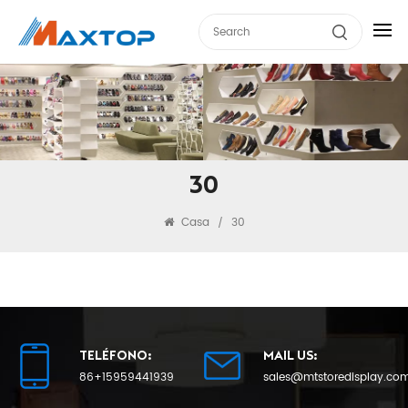
30
Casa
30
/
TELÉFONO:
MAIL US:
86+15959441939
sales@mtstoredisplay.co