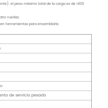
nte); el peso máximo total de la carga es de 1400
atro ruedas.
ren herramientas para ensamblarla.
s
do
ento de servicio pesado