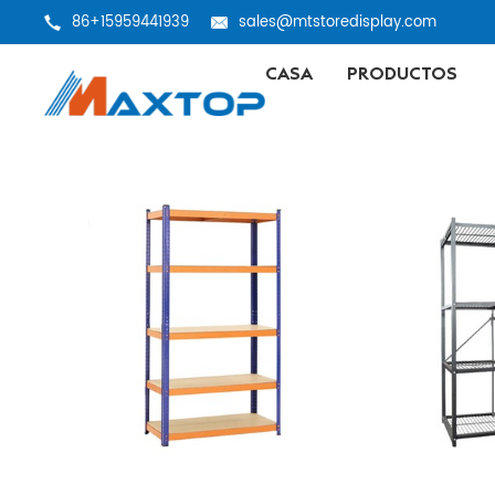
86+15959441939
sales@mtstoredisplay.com
CASA
PRODUCTOS