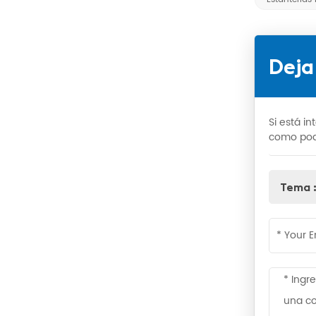
Deja
Si está i
como po
Tema 