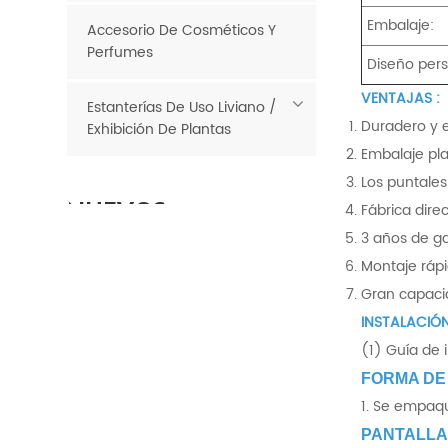
Embalaje:
Accesorio De Cosméticos Y
Perfumes
Diseño pers
VENTAJAS :
Estanterías De Uso Liviano /
Duradero y e
Exhibición De Plantas
Embalaje pl
Los puntales
NUEVOS
Fábrica dire
PRODUCTOS
3 años de g
Montaje ráp
Comestibles
Gran capacid
económicos
INSTALACIÓN
Contenedores de
LEE MAS
(1) Guía de 
basura para
minoristas de metal
FORMA DE
1. Se empaqu
PANTALLA