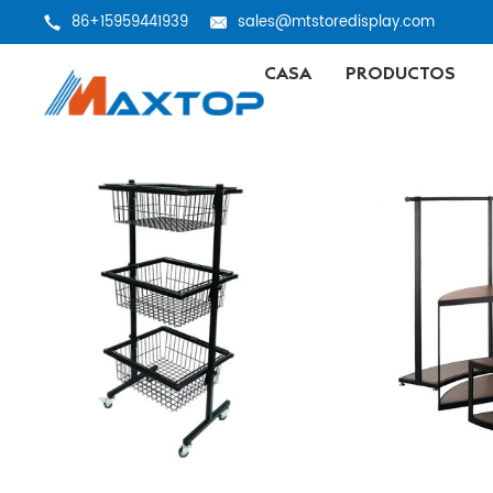
86+15959441939
sales@mtstoredisplay.com
CASA
PRODUCTOS