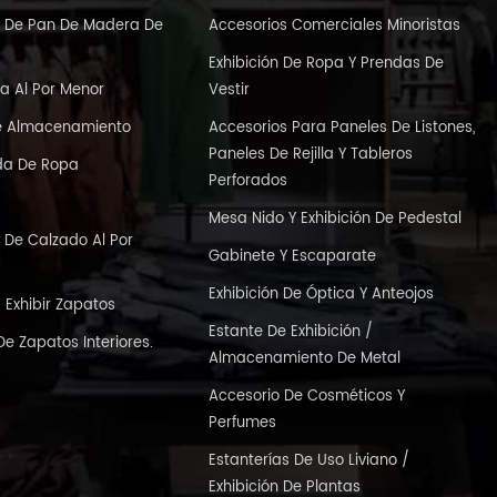
ón De Pan De Madera De
Accesorios Comerciales Minoristas
Exhibición De Ropa Y Prendas De
a Al Por Menor
Vestir
e Almacenamiento
Accesorios Para Paneles De Listones,
Paneles De Rejilla Y Tableros
nda De Ropa
Perforados
s
Mesa Nido Y Exhibición De Pedestal
n De Calzado Al Por
Gabinete Y Escaparate
Exhibición De Óptica Y Anteojos
Exhibir Zapatos
Estante De Exhibición /
De Zapatos Interiores.
Almacenamiento De Metal
Accesorio De Cosméticos Y
Perfumes
Estanterías De Uso Liviano /
Exhibición De Plantas