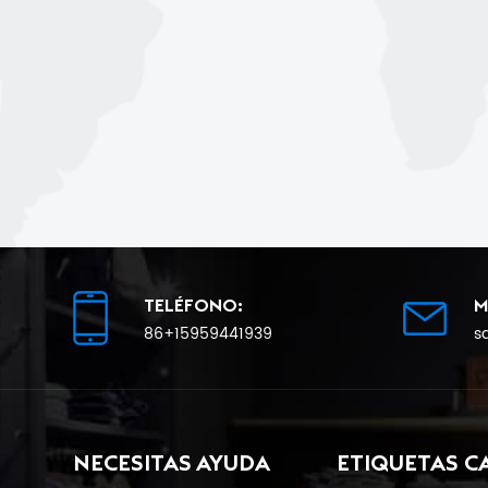
TELÉFONO:
M
86+15959441939
s
NECESITAS AYUDA
ETIQUETAS C