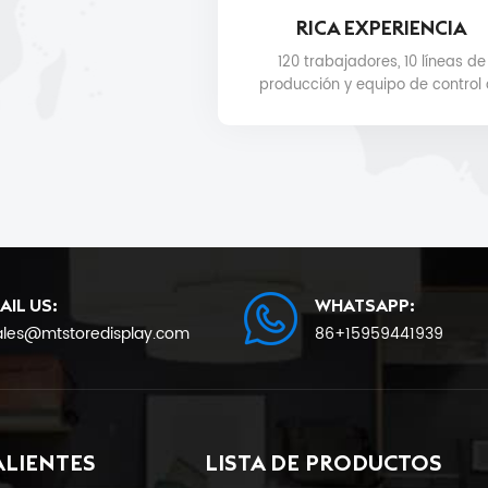
RICA EXPERIENCIA
120 trabajadores, 10 líneas de
producción y equipo de control
calidad para la calidad del
producto y la fecha de entreg
AIL US:
WHATSAPP:
ales@mtstoredisplay.com
86+15959441939
ALIENTES
LISTA DE PRODUCTOS