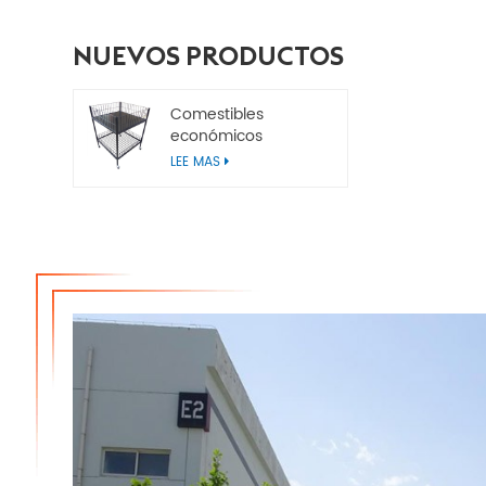
NUEVOS PRODUCTOS
Comestibles
económicos
Contenedores de
LEE MAS
basura para
minoristas de metal