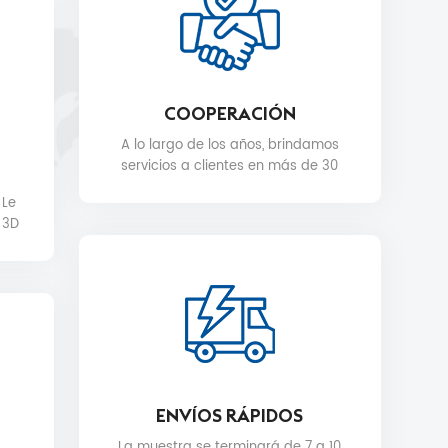
COOPERACIÓN
A lo largo de los años, brindamos
servicios a clientes en más de 30
países, como Nike, H&M, STARBUCKS,
 Le
DIOR, WALMART, MYER, etc.
 3D
ENVÍOS RÁPIDOS
La muestra se terminará de 7 a 10