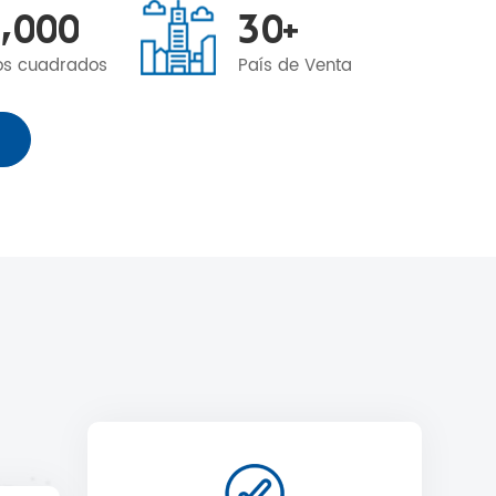
,
0
0
0
3
0
+
os cuadrados
País de Venta