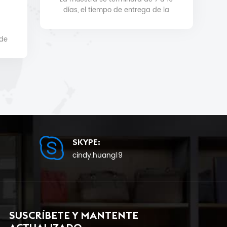
días, el tiempo de entrega de la
producción en masa será de 25
como mínimo.
 de
a.
SKYPE:
cindy.huang19
SUSCRÍBETE Y MANTENTE