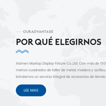
OUR ADVANTAGE
POR QUÉ ELEGIRNOS
Xiamen Maxtop Display Fixture Co.,Ltd. Con más de 15
metros cuadrados de taller de metal, madera y acrílico
brindamos un servicio integral de accesorios de tienda
clientes en más de 30 países. Diseño 3D gratuito, envío
rápido y sin preocupaciones después de los servicios 
LEE MAS
venta.