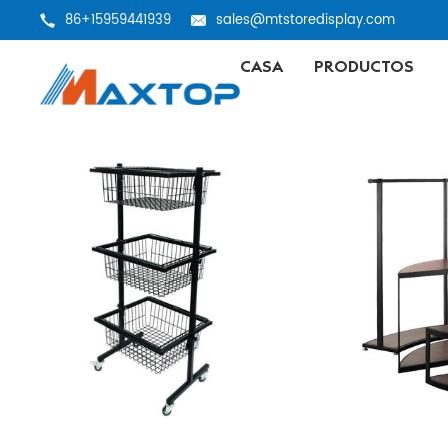
86+15959441939
sales@mtstoredisplay.com
CASA
PRODUCTOS