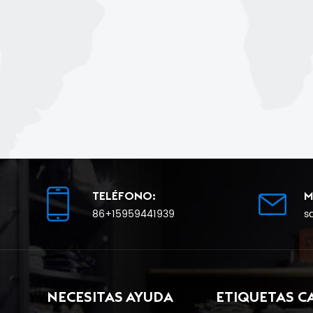
TELÉFONO:
M
86+15959441939
s
NECESITAS AYUDA
ETIQUETAS C