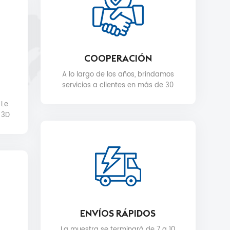
COOPERACIÓN
A lo largo de los años, brindamos
servicios a clientes en más de 30
países, como Nike, H&M, STARBUCKS,
 Le
DIOR, WALMART, MYER, etc.
 3D
ENVÍOS RÁPIDOS
La muestra se terminará de 7 a 10