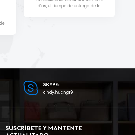
días, el tiempo de entrega de la
producción en masa será de 25
como mínimo.
 de
a.
SKYPE:
cindy.huang19
SUSCRÍBETE Y MANTENTE