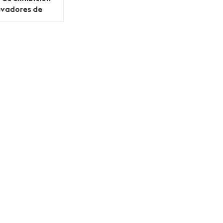
evadores de
o transparente
4 niveles
sonalizado