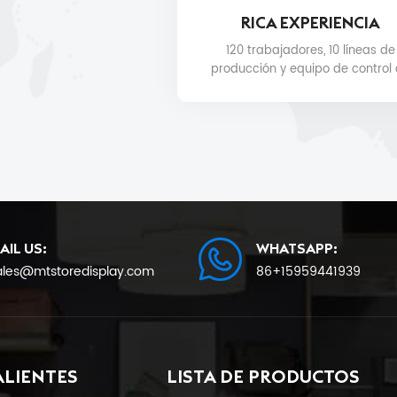
RICA EXPERIENCIA
120 trabajadores, 10 líneas de
producción y equipo de control
calidad para la calidad del
producto y la fecha de entreg
AIL US:
WHATSAPP:
ales@mtstoredisplay.com
86+15959441939
ALIENTES
LISTA DE PRODUCTOS