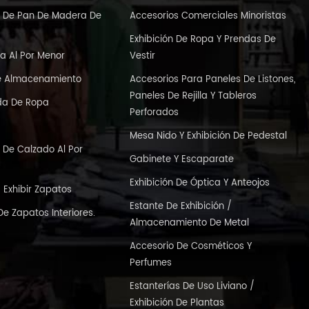
ón De Pan De Madera De
Accesorios Comerciales Minoristas
Exhibición De Ropa Y Prendas De
a Al Por Menor
Vestir
e Almacenamiento
Accesorios Para Paneles De Listones,
Paneles De Rejilla Y Tableros
nda De Ropa
Perforados
s
Mesa Nido Y Exhibición De Pedestal
n De Calzado Al Por
Gabinete Y Escaparate
Exhibición De Óptica Y Anteojos
Exhibir Zapatos
Estante De Exhibición /
De Zapatos Interiores.
Almacenamiento De Metal
Accesorio De Cosméticos Y
Perfumes
Estanterías De Uso Liviano /
Exhibición De Plantas