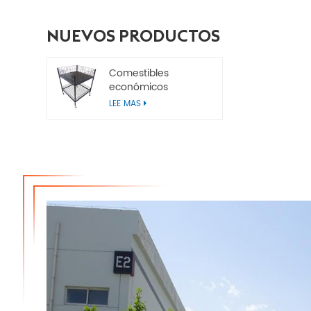
NUEVOS PRODUCTOS
Comestibles
económicos
Contenedores de
LEE MAS
basura para
minoristas de metal