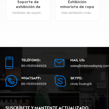
Exhibición
Exhibición de
minorista de ropa
bastidores
industrial
giratorios
Esta exhibición independiente de ropa industrial está construida de acero duradero.
Tienda de ropa Los estantes de exhibición de camisetas al por menor exhiben fácilmente muchos tipos de mercancías colgantes en este resistente estante giratorio de alambre.
económicos de
metal
personalizados
TELÉFONO:
MAIL US:
APRENDE MÁS
APRENDE MÁS
86+15959441939
sales@mtstoredisplay.co
WHATSAPP:
SKYPE:
86+15959441939
cindy.huang19
SUSCRÍBETE Y MANTENTE ACTUALIZADO