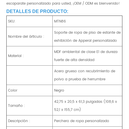
escaparate personalizado para usted, ¡OEM / ODM es bienvenido!
DETALLES DE PRODUCTO:
SKU:
MTN86
Soporte de ropa de piso de estante de
Nombre del árticulo :
exhibición de Apperal personalizado
MDF ambiental de clase E1 de dureza
Material :
fuerte de alta densidad
Acero grueso con recubrimiento de
polvo a prueba de herrumbre
Color
Negro
42,75 x 20,5 x 61,3 pulgadas (108,6 x
Tamaño :
52,1 x 155,7 cm)
Descripción :
Perchero de ropa personalizado