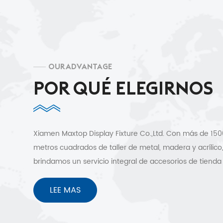
OUR ADVANTAGE
POR QUÉ ELEGIRNOS
Xiamen Maxtop Display Fixture Co.,Ltd. Con más de 15
metros cuadrados de taller de metal, madera y acrílico
brindamos un servicio integral de accesorios de tienda
clientes en más de 30 países. Diseño 3D gratuito, envío
rápido y sin preocupaciones después de los servicios 
LEE MAS
venta.