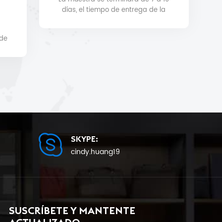
días, el tiempo de entrega de la
producción en masa será de 25
como mínimo.
 de
a.
SKYPE:
cindy.huang19
SUSCRÍBETE Y MANTENTE