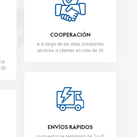
COOPERACIÓN
A lo largo de los años, brindamos
servicios a clientes en más de 30
países, como Nike, H&M, STARBUCKS,
 Le
DIOR, WALMART, MYER, etc.
 3D
ENVÍOS RÁPIDOS
La muestra se terminará de 7 a 10