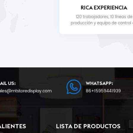
RICA EXPERIENCIA
120 trabajadores, 10 líneas de
producción y equipo de control
calidad para la calidad del
producto y la fecha de entreg
AIL US:
WHATSAPP:
ales@mtstoredisplay.com
86+15959441939
ALIENTES
LISTA DE PRODUCTOS