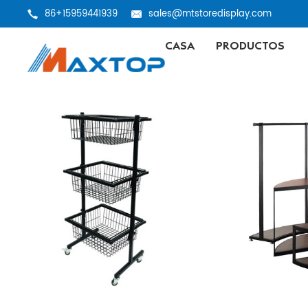
86+15959441939
sales@mtstoredisplay.com
CASA
PRODUCTOS