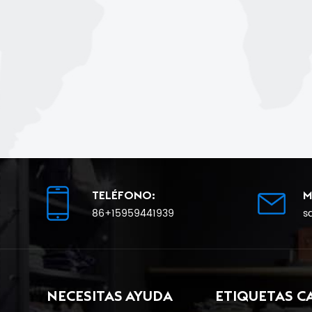
TELÉFONO:
M
86+15959441939
s
NECESITAS AYUDA
ETIQUETAS C