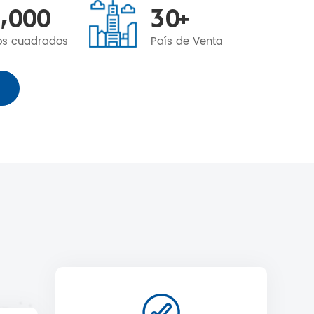
,
0
0
0
3
0
+
os cuadrados
País de Venta