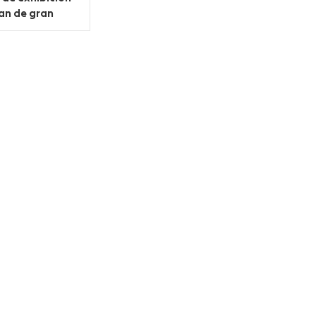
an de gran
ad de metal de
4 capas