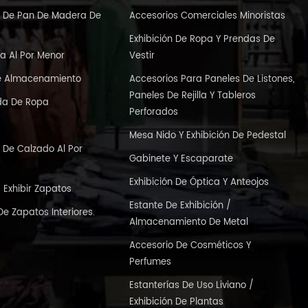
ón De Pan De Madera De
Accesorios Comerciales Minoristas
Exhibición De Ropa Y Prendas De
a Al Por Menor
Vestir
e Almacenamiento
Accesorios Para Paneles De Listones,
Paneles De Rejilla Y Tableros
nda De Ropa
Perforados
s
Mesa Nido Y Exhibición De Pedestal
n De Calzado Al Por
Gabinete Y Escaparate
Exhibición De Óptica Y Anteojos
Exhibir Zapatos
Estante De Exhibición /
De Zapatos Interiores.
Almacenamiento De Metal
Accesorio De Cosméticos Y
Perfumes
Estanterías De Uso Liviano /
Exhibición De Plantas