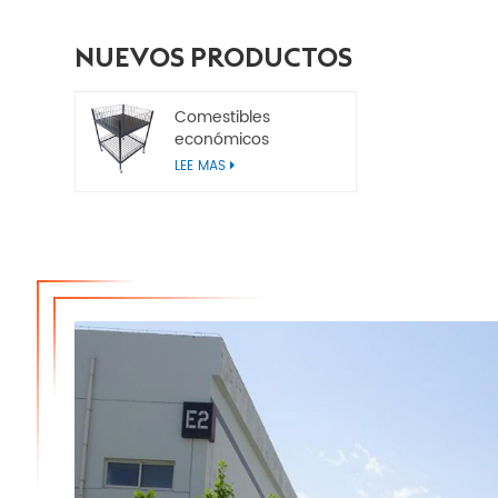
NUEVOS PRODUCTOS
Comestibles
económicos
Contenedores de
LEE MAS
basura para
minoristas de metal