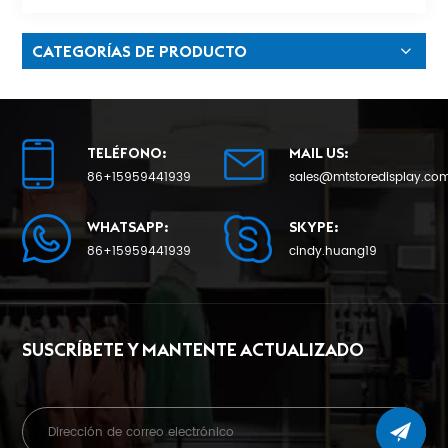
CATEGORÍAS DE PRODUCTO
TELÉFONO:
MAIL US:
86+15959441939
sales@mtstoredisplay.co
WHATSAPP:
SKYPE:
86+15959441939
cindy.huang19
SUSCRÍBETE Y MANTENTE ACTUALIZADO