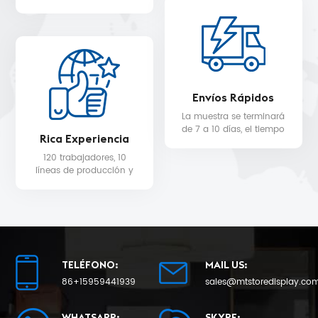
WALMART, MYER, etc.
servicio de diseño 3D
gratuito.
Envíos Rápidos
La muestra se terminará
de 7 a 10 días, el tiempo
Rica Experiencia
de entrega de la
producción en masa
120 trabajadores, 10
será de 25 como
líneas de producción y
mínimo.
equipo de control de
calidad para la calidad
del producto y la fecha
de entrega.
TELÉFONO:
MAIL US:
86+15959441939
sales@mtstoredisplay.co
WHATSAPP:
SKYPE: