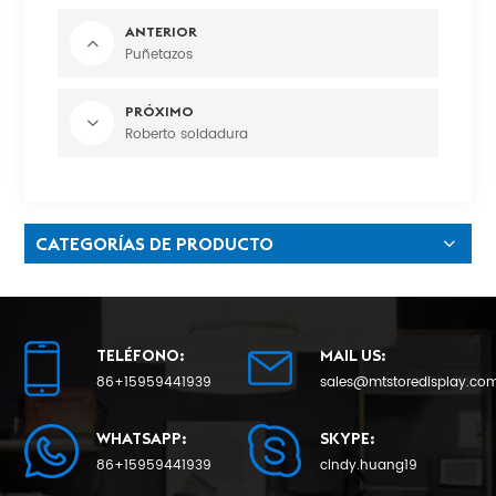
ANTERIOR
Puñetazos
PRÓXIMO
Roberto soldadura
CATEGORÍAS DE PRODUCTO
TELÉFONO:
MAIL US:
86+15959441939
sales@mtstoredisplay.co
WHATSAPP:
SKYPE:
86+15959441939
cindy.huang19