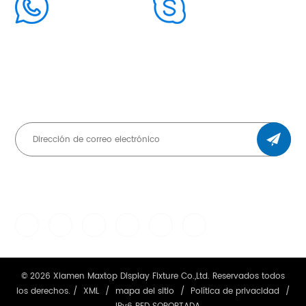
86+15959441939
cindy.huang19
SUSCRÍBETE Y MANTENTE ACTUALIZADO
CHAT WITH US
© 2026 Xiamen Maxtop Display Fixture Co.,Ltd. Reservados todos
los derechos. /
XML
/
mapa del sitio
/
Política de privacidad
/