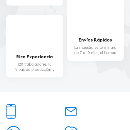
WALMART, MYER, etc.
servicio de diseño 3D
gratuito.
Envíos Rápidos
La muestra se terminará
de 7 a 10 días, el tiempo
Rica Experiencia
de entrega de la
producción en masa
120 trabajadores, 10
será de 25 como
líneas de producción y
mínimo.
equipo de control de
calidad para la calidad
del producto y la fecha
de entrega.
TELÉFONO:
MAIL US:
86+15959441939
sales@mtstoredisplay.co
WHATSAPP:
SKYPE: