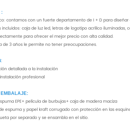
:
ico: contamos con un fuerte departamento de I + D para diseñar g
 incluidos: caja de luz led, letras de logotipo acrílico iluminadas, c
irectamente para ofrecer el mejor precio con alta calidad.
ía de 3 años le permite no tener preocupaciones.
:
ión detallada a la instalación
instalación profesional
 EMBALAJE:
 espuma EPE+ película de burbujas+ caja de madera maciza
 de espuma y papel kraft corrugado con protección en las esquin
eta por separado y se ensambla en el sitio.