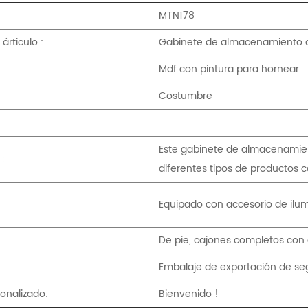
MTN178
árticulo :
Gabinete de almacenamiento de
Mdf con pintura para hornear
Costumbre
Este gabinete de almacenamien
 :
diferentes tipos de productos c
Equipado con accesorio de ilum
De pie, cajones completos con
Embalaje de exportación de se
onalizado:
Bienvenido !