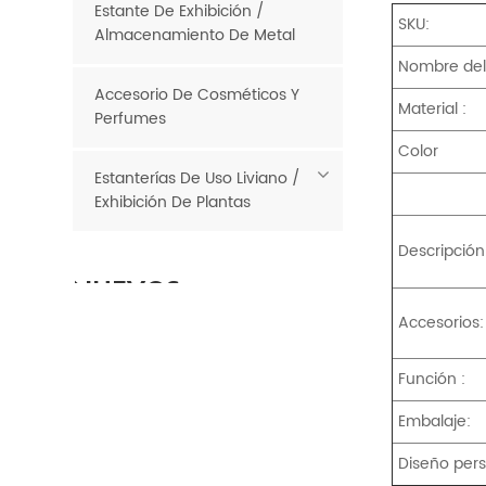
Estante De Exhibición /
SKU:
Almacenamiento De Metal
Nombre del 
Accesorio De Cosméticos Y
Material :
Perfumes
Color
Estanterías De Uso Liviano /
Exhibición De Plantas
Descripción
NUEVOS
PRODUCTOS
Accesorios:
Función :
Comestibles
económicos
Embalaje:
Contenedores de
LEE MAS
basura para
Diseño pers
minoristas de metal