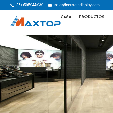
86+15959441939
sales@mtstoredisplay.com
CASA
PRODUCTOS