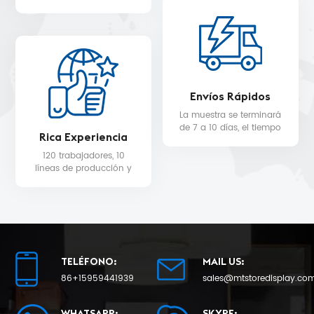
WALMART, MYER, etc.
servicio de diseño 3D
gratuito.
Envíos Rápidos
La muestra se terminará
de 7 a 10 días, el tiempo
Rica Experiencia
de entrega de la
producción en masa
120 trabajadores, 10
será de 25 como
líneas de producción y
mínimo.
equipo de control de
calidad para la calidad
del producto y la fecha
de entrega.
TELÉFONO:
MAIL US:
86+15959441939
sales@mtstoredisplay.co
WHATSAPP:
SKYPE: