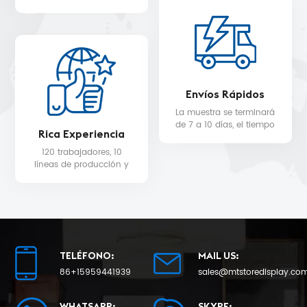
WALMART, MYER, etc.
servicio de diseño 3D
gratuito.
Envíos Rápidos
La muestra se terminará
de 7 a 10 días, el tiempo
Rica Experiencia
de entrega de la
producción en masa
120 trabajadores, 10
será de 25 como
líneas de producción y
mínimo.
equipo de control de
calidad para la calidad
del producto y la fecha
de entrega.
TELÉFONO:
MAIL US:
86+15959441939
sales@mtstoredisplay.co
WHATSAPP:
SKYPE: