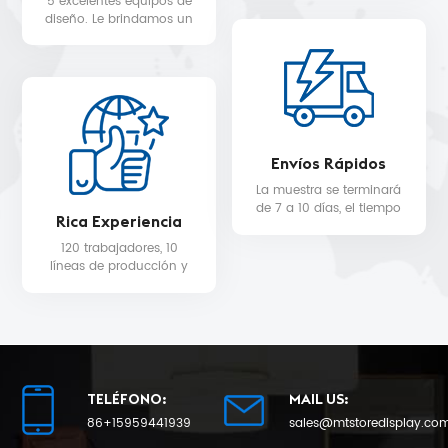
5 excelentes equipos de
STARBUCKS, DIOR,
diseño. Le brindamos un
WALMART, MYER, etc.
servicio de diseño 3D
gratuito.
Envíos Rápidos
La muestra se terminará
de 7 a 10 días, el tiempo
Rica Experiencia
de entrega de la
producción en masa
120 trabajadores, 10
será de 25 como
líneas de producción y
mínimo.
equipo de control de
calidad para la calidad
del producto y la fecha
de entrega.
TELÉFONO:
MAIL US:
86+15959441939
sales@mtstoredisplay.co