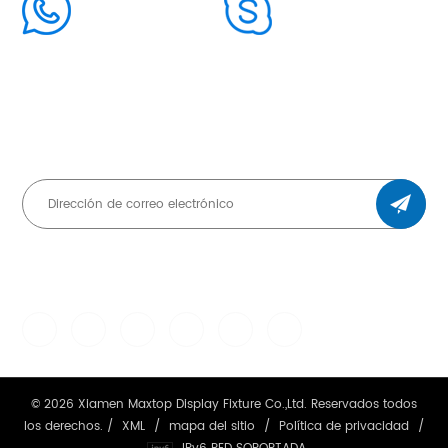
86+15959441939
cindy.huang19
SUSCRÍBETE Y MANTENTE ACTUALIZADO
CHAT WITH US
© 2026 Xiamen Maxtop Display Fixture Co.,Ltd. Reservados todos
los derechos. /
XML
/
mapa del sitio
/
Política de privacidad
/