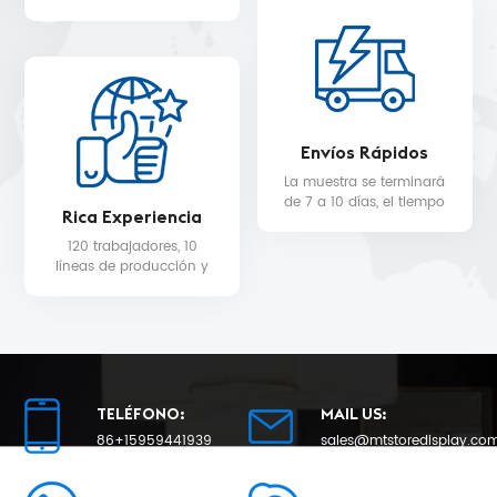
WALMART, MYER, etc.
servicio de diseño 3D
gratuito.
Envíos Rápidos
La muestra se terminará
de 7 a 10 días, el tiempo
Rica Experiencia
de entrega de la
producción en masa
120 trabajadores, 10
será de 25 como
líneas de producción y
mínimo.
equipo de control de
calidad para la calidad
del producto y la fecha
de entrega.
TELÉFONO:
MAIL US:
86+15959441939
sales@mtstoredisplay.co
WHATSAPP:
SKYPE: