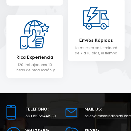
WALMART, MYER, etc.
servicio de diseño 3D
gratuito.
Envíos Rápidos
La muestra se terminará
de 7 a 10 días, el tiempo
Rica Experiencia
de entrega de la
producción en masa
120 trabajadores, 10
será de 25 como
líneas de producción y
mínimo.
equipo de control de
calidad para la calidad
del producto y la fecha
de entrega.
TELÉFONO:
MAIL US:
86+15959441939
sales@mtstoredisplay.co
WHATSAPP:
SKYPE: