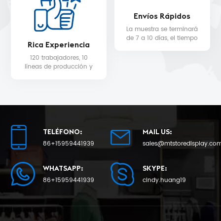
Envíos Rápidos
La muestra se terminará
de 7 a 10 días, el tiempo
Rica Experiencia
de entrega de la
producción en masa
120 trabajadores, 10
será de 25 como
líneas de producción y
mínimo.
equipo de control de
calidad para la calidad
del producto y la fecha
de entrega.
TELÉFONO:
MAIL US:
86+15959441939
sales@mtstoredisplay.co
WHATSAPP:
SKYPE:
86+15959441939
cindy.huang19