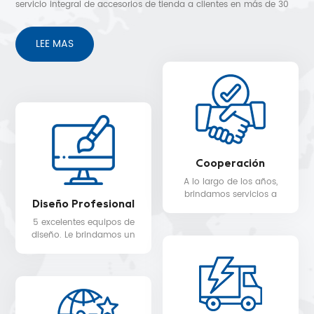
servicio integral de accesorios de tienda a clientes en más de 30
países. Diseño 3D gratuito, envío rápido y sin preocupaciones
después de los servicios de venta.
LEE MAS
Cooperación
A lo largo de los años,
brindamos servicios a
Diseño Profesional
clientes en más de 30
países, como Nike, H&M,
5 excelentes equipos de
STARBUCKS, DIOR,
diseño. Le brindamos un
WALMART, MYER, etc.
servicio de diseño 3D
gratuito.