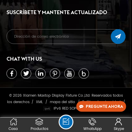
SUSCRÍBETE Y MANTENTE ACTUALIZADO
CHAT WITH US
© 2026 Xiamen Maxtop Display Fixture Co.,Ltd. Reservados todos
los derechos. /
XML
/
mapa del sitio
/
Política de privacidad
/
PREGUNTE AHORA
IPv6 RED SOPORTADA
Casa
Productos
WhatsApp
Skype