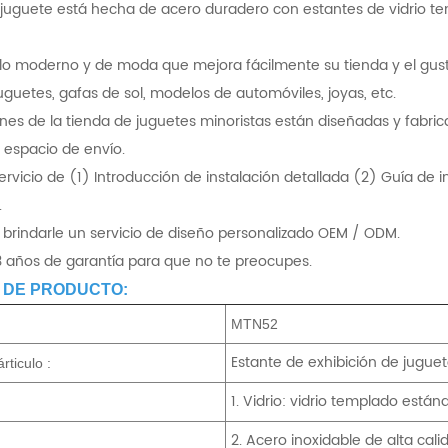
e juguete está hecha de acero duradero con estantes de vidrio 
ilo moderno y de moda que mejora fácilmente su tienda y el gusto
guetes, gafas de sol, modelos de automóviles, joyas, etc.
ones de la tienda de juguetes minoristas están diseñadas y fabri
 espacio de envío.
rvicio de (1) Introducción de instalación detallada (2) Guía de ins
.
 brindarle un servicio de diseño personalizado OEM / ODM.
 años de garantía para que no te preocupes.
 DE PRODUCTO:
MTN52
Estante de exhibición de jugu
rticulo :
1. Vidrio: vidrio templado están
2. Acero inoxidable de alta cali