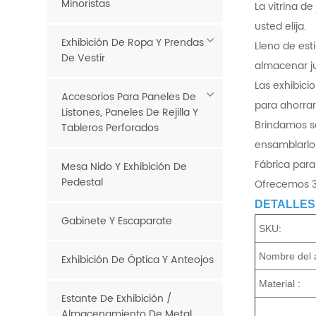
Minoristas
La vitrina d
usted elija.
Exhibición De Ropa Y Prendas
Lleno de est
De Vestir
almacenar ju
Las exhibici
Accesorios Para Paneles De
para ahorrar
Listones, Paneles De Rejilla Y
Brindamos se
Tableros Perforados
ensamblarlo
Fábrica para
Mesa Nido Y Exhibición De
Pedestal
Ofrecemos 3
DETALLES
Gabinete Y Escaparate
SKU:
Nombre del á
Exhibición De Óptica Y Anteojos
Material :
Estante De Exhibición /
Almacenamiento De Metal