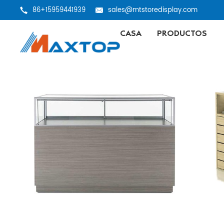
86+15959441939
sales@mtstoredisplay.com
CASA
PRODUCTOS