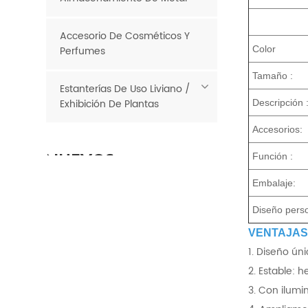
Accesorio De Cosméticos Y
Perfumes
Color
Tamaño :
Estanterías De Uso Liviano /
Exhibición De Plantas
Descripción 
Accesorios:
NUEVOS
Función :
PRODUCTOS
Embalaje:
Diseño perso
Comestibles
económicos
VENTAJAS 
Contenedores de
LEE MAS
1. Diseño ún
basura para
2. Estable: 
minoristas de metal
3. Con ilumi