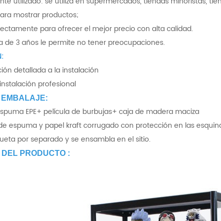
te utilizado: se utiliza en supermercados, tiendas minoristas, tie
para mostrar productos;
irectamente para ofrecer el mejor precio con alta calidad.
ía de 3 años le permite no tener preocupaciones.
:
ión detallada a la instalación
instalación profesional
 EMBALAJE:
 espuma EPE+ película de burbujas+ caja de madera maciza
 de espuma y papel kraft corrugado con protección en las esquin
eta por separado y se ensambla en el sitio.
 DEL PRODUCTO :