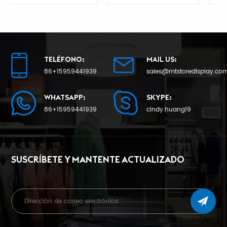
minoristas
TELÉFONO:
MAIL US:
86+15959441939
sales@mtstoredisplay.co
APRENDE MÁS
APRENDE MÁS
WHATSAPP:
SKYPE:
86+15959441939
cindy.huang19
SUSCRÍBETE Y MANTENTE ACTUALIZADO