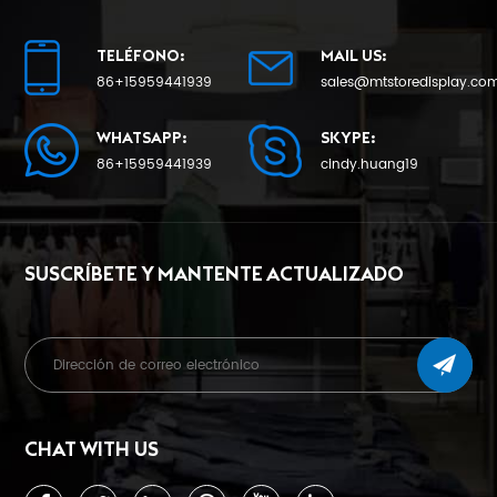
TELÉFONO:
MAIL US:
86+15959441939
sales@mtstoredisplay.co
APRENDE MÁS
APRENDE MÁS
WHATSAPP:
SKYPE:
86+15959441939
cindy.huang19
SUSCRÍBETE Y MANTENTE ACTUALIZADO
CHAT WITH US