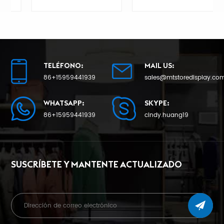
fábrica
sólido para
minoristas
TELÉFONO:
MAIL US:
86+15959441939
sales@mtstoredisplay.co
APRENDE MÁS
APRENDE MÁS
WHATSAPP:
SKYPE:
86+15959441939
cindy.huang19
SUSCRÍBETE Y MANTENTE ACTUALIZADO