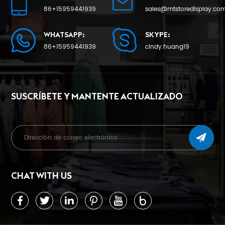
86+15959441939
sales@mtstoredisplay.co
APRENDE MÁS
APRENDE MÁS
WHATSAPP:
SKYPE:
86+15959441939
cindy.huang19
SUSCRÍBETE Y MANTENTE ACTUALIZADO
CHAT WITH US