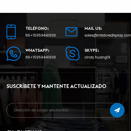
montaje en pared
de varias capas
TELÉFONO:
MAIL US:
86+15959441939
sales@mtstoredisplay.co
APRENDE MÁS
APRENDE MÁS
WHATSAPP:
SKYPE:
86+15959441939
cindy.huang19
SUSCRÍBETE Y MANTENTE ACTUALIZADO