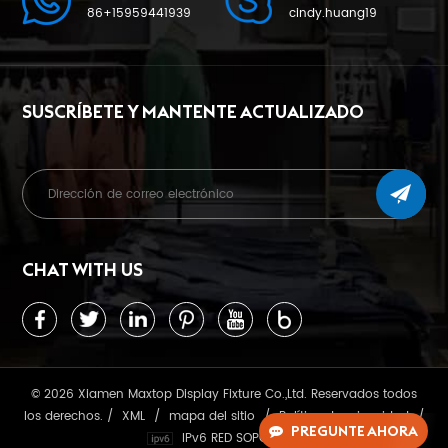
86+15959441939
cindy.huang19
SUSCRÍBETE Y MANTENTE ACTUALIZADO
CHAT WITH US
© 2026 Xiamen Maxtop Display Fixture Co.,Ltd. Reservados todos
los derechos. /
XML
/
mapa del sitio
/
Política de privacidad
/
PREGUNTE AHORA
IPv6 RED SOPORTADA